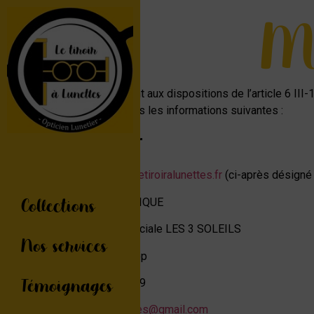
Me
Conformément aux dispositions de l’article 6 III-
connaissances les informations suivantes :
Editeur
Le site
www.letiroiralunettes.fr
(ci-après désigné 
Collections
SARL LF OPTIQUE
Zone commerciale LES 3 SOLEILS
Nos services
56890 Plescop
Témoignages
02 90 73 42 29
letiroiralunettes@gmail.com