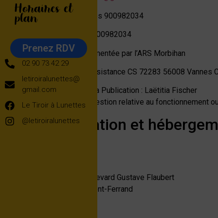
Horaires et
plan
RCS de Vannes 900982034
TVA n° FR83900982034
Prenez RDV
activité réglementée par l’ARS Morbihan
02 90 73 42 29
32 bd de la resistance CS 72283 56008 Vannes 
letiroiralunettes@
gmail.com
Directeur de la Publication : Laëtitia Fischer
Pour toute question relative au fonctionnement ou
Le Tiroir à Lunettes
Réalisation et héberge
@letiroiralunettes
Hébergement
o2switch
222-224 Boulevard Gustave Flaubert
63000 Clermont-Ferrand
Création