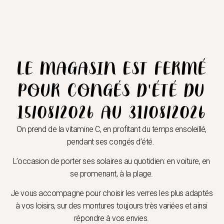
LE MAGASIN EST FERMÉ
ettes ne pourra être tenu responsable des
artenaires qui lui fournissent ces informations.
POUR CONGÉS D'ÉTÉ DU
15/08/2026 AU 31/08/2026
On prend de la vitamine C, en profitant du temps ensoleillé,
 les éléments accessibles sur le site, notamment
pendant ses congés d’été.
uel que soit le moyen ou le procédé utilisé, est
L’occasion de porter ses solaires au quotidien: en voiture, en
 d’un de ses contenus sera considérée comme
se promenant, à la plage.
de de Propriété Intellectuelle.
Je vous accompagne pour choisir les verres les plus adaptés
à vos loisirs, sur des montures toujours très variées et ainsi
répondre à vos envies.