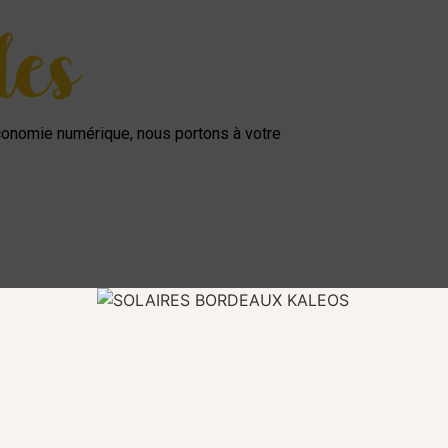
les
’économie numérique, nous portons à votre