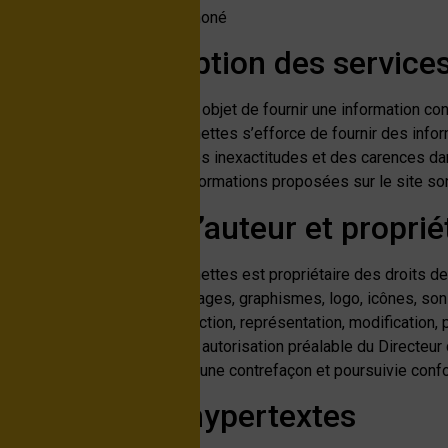
Grégoire Lognoné
Description des services
Le site a pour objet de fournir une information con
Le Tiroir à Lunettes s’efforce de fournir des inf
omissions, des inexactitudes et des carences dans 
Toutes les informations proposées sur le site sont
Droit d’auteur et proprié
Le Tiroir à Lunettes est propriétaire des droits d
les textes, images, graphismes, logo, icônes, sons
Toute reproduction, représentation, modification, p
interdite, sauf autorisation préalable du Directe
constitutive d’une contrefaçon et poursuivie conf
Liens hypertextes