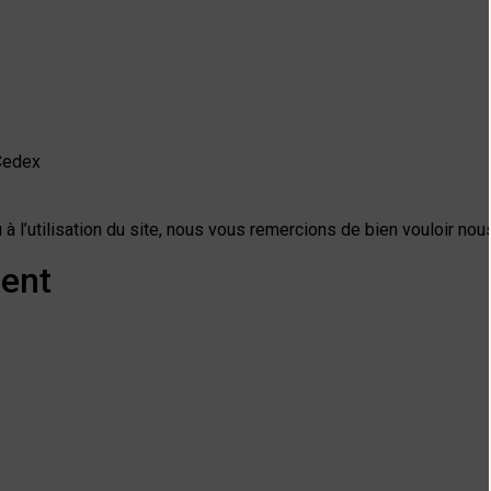
Cedex
 à l’utilisation du site, nous vous remercions de bien vouloir n
ment